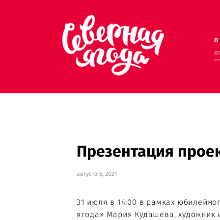
О
О
Я
Я
Презентация прое
августа 6, 2021
31 июля в 14:00 в рамках юбилейн
ягода» Мария Кудашева, художник 