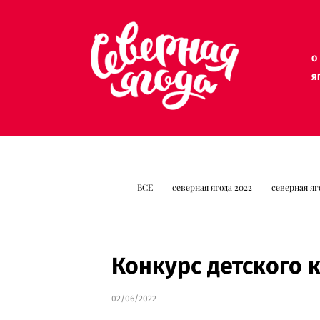
О
О
Я
Я
ВСЕ
северная ягода 2022
северная яг
Конкурс детского 
02/06/2022