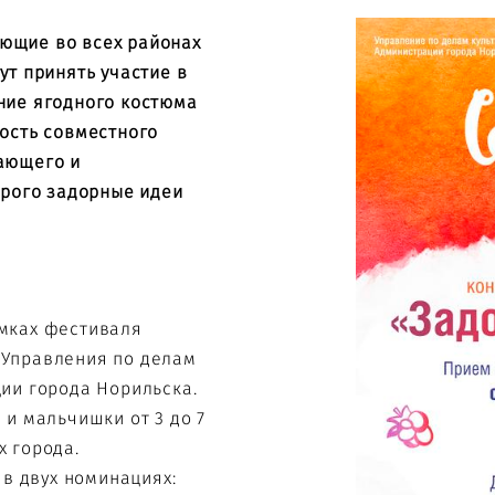
ющие во всех районах
ут принять участие в
ние ягодного костюма
ность совместного
вающего и
орого задорные идеи
амках фестиваля
 Управления по делам
ции города Норильска.
 и мальчишки от 3 до 7
х города.
 в двух номинациях: