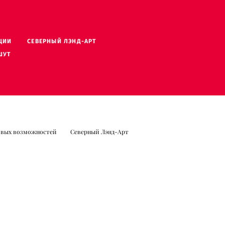
ЦИИ
ЦИИ
СЕВЕРНЫЙ ЛЭНД-АРТ
СЕВЕРНЫЙ ЛЭНД-АРТ
ШУТ
ШУТ
овых возможностей
Северный Лэнд-Арт