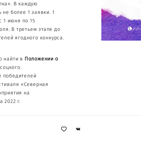
пка». В каждую
не более 1 заявки. 1
с 1 июня по 15
юля. В третьем этапе до
телей ягодного конкурса.
о найти в
Положении о
ысоцкого
.
е победителей
естиваля «Северная
оприятия на
 2022 г.