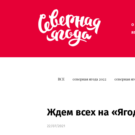
О
О
Я
Я
ВСЕ
северная ягода 2022
северная яг
Ждем всех на «Яго
22/07/2021