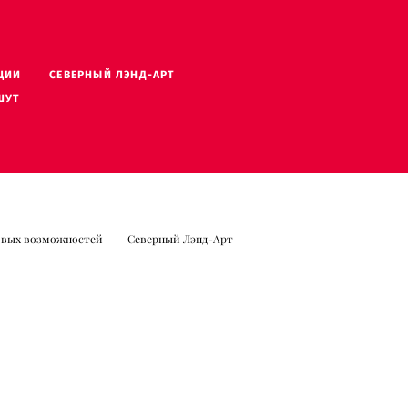
ЦИИ
ЦИИ
СЕВЕРНЫЙ ЛЭНД-АРТ
СЕВЕРНЫЙ ЛЭНД-АРТ
ШУТ
ШУТ
овых возможностей
Северный Лэнд-Арт